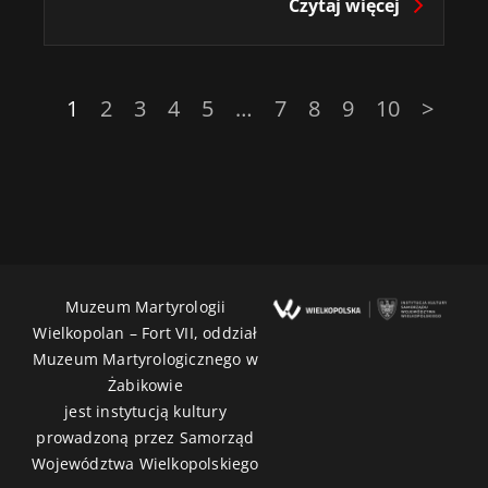
Czytaj więcej
1
2
3
4
5
…
7
8
9
10
>
Muzeum Martyrologii
Wielkopolan – Fort VII, oddział
Muzeum Martyrologicznego w
Żabikowie
jest instytucją kultury
prowadzoną przez Samorząd
Województwa Wielkopolskiego