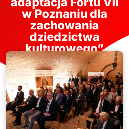
adaptacja Fortu VII
w Poznaniu dla
zachowania
dziedzictwa
kulturowego”