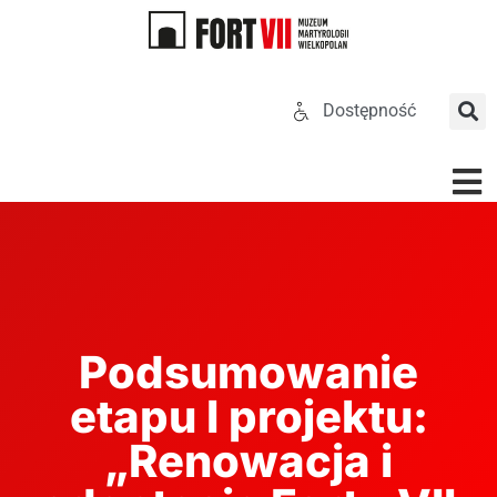
Dostępność
Podsumowanie
etapu I projektu:
„Renowacja i