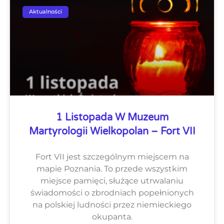
Aktualności
1 Listopada W Muzeum
Martyrologii Wielkopolan – Fort VII
Fort VII jest szczególnym miejscem na
mapie Poznania. To przede wszystkim
miejsce pamięci, służące utrwalaniu
świadomości o zbrodniach popełnionych
na polskiej ludności przez niemieckiego
okupanta.