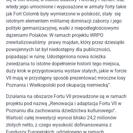
wtedy jego umocnione i wyposażone w armaty forty takie
jak Fort Colomb były wymierzone w polskość, stały się
istotnym elementem militarnej dominacji zaborcy i jego
polityki germanizacyjnej, walki z niepodległościowymi
dążeniami Polaków. W ramach projektu WRPO
zrewitalizowaliśmy prawy majdan, który przez dziesiątki
powojennych lat był niedostępny dla publiczności,
popadając w ruinę. Udostępniona nowa ścieżka
zwiedzania to istotne dopełnienie historii tego miejsca,
duży krok w przygotowaniu wystaw stałych, jakie w forcie
VII mają w przystępny sposób prezentować mroczne losy
Poznania i Wielkopolski pod okupacją niemiecką”.
Działania na obszarze Fortu VII prowadzone są w ramach
projektu pod nazwą „Renowacja i adaptacja Fortu VII w
Poznaniu dla zachowania dziedzictwa kulturowego”.
Wartość całej inwestycji wynosi blisko 24,2 milionów
złotych netto, z czego wysokość dofinansowania z
Funduszy Europejskich, udzielonego w ramach