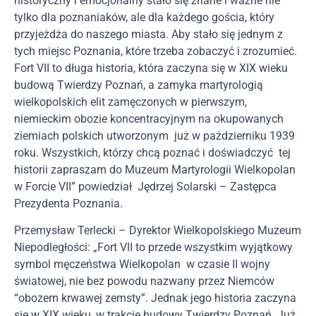
historyczny i emocjonalny stało się znane i ważne nie
tylko dla poznaniaków, ale dla każdego gościa, który
przyjeżdża do naszego miasta. Aby stało się jednym z
tych miejsc Poznania, które trzeba zobaczyć i zrozumieć.
Fort VII to długa historia, która zaczyna się w XIX wieku
budową Twierdzy Poznań, a zamyka martyrologią
wielkopolskich elit zamęczonych w pierwszym,
niemieckim obozie koncentracyjnym na okupowanych
ziemiach polskich utworzonym już w październiku 1939
roku. Wszystkich, którzy chcą poznać i doświadczyć tej
historii zapraszam do Muzeum Martyrologii Wielkopolan
w Forcie VII” powiedział Jędrzej Solarski – Zastępca
Prezydenta Poznania.
Przemysław Terlecki – Dyrektor Wielkopolskiego Muzeum
Niepodległości: „Fort VII to przede wszystkim wyjątkowy
symbol męczeństwa Wielkopolan w czasie II wojny
światowej, nie bez powodu nazwany przez Niemców
“obozem krwawej zemsty”. Jednak jego historia zaczyna
się w XIX wieku, w trakcie budowy Twierdzy Poznań. Już