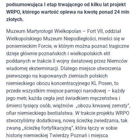
podsumowująca I etap trwającego od kilku lat projekt
WRPO, którego wartość opiewa na kwotę ponad 24 mln
złotych.
Muzeum Martyrologii Wielkopolan – Fort VII, oddział
Wielkopolskiego Muzeum Niepodległości, mieści się w
poniemieckim Forcie, w którym można poznać tragiczne
dzieje głównie poznańskich i wielkopolskich elit
poddanych w trakcie II wojny światowej przez Niemców
wiadomej eksterminacji. Dlatego miejsce utworzenia
pierwszego na kupowanych ziemiach polskich
niemieckiego obozu koncentracyjnego KL Posen, to
przede wszystkim miejsce pamięci narodowej – każdy
jego metr, każda cegła jest świadkiem męczeństwa i
śmierci tysięcy osób, więźniów „obozu krwawej zemsty”,
ofiar niemieckiego bestialstwa. W trakcie projektu WRPO
stworzyliśmy dodatkową, nową ścieżkę zwiedzania, tak
zwaną „ścieżkę fortyfikacyjną”, która łączy w sobie
historię niemieckiej Twierdzy Poznań i miejsca