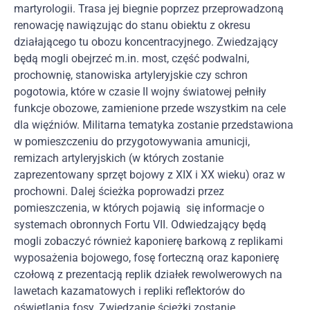
martyrologii. Trasa jej biegnie poprzez przeprowadzoną
renowację nawiązując do stanu obiektu z okresu
działającego tu obozu koncentracyjnego. Zwiedzający
będą mogli obejrzeć m.in. most, część podwalni,
prochownię, stanowiska artyleryjskie czy schron
pogotowia, które w czasie II wojny światowej pełniły
funkcje obozowe, zamienione przede wszystkim na cele
dla więźniów. Militarna tematyka zostanie przedstawiona
w pomieszczeniu do przygotowywania amunicji,
remizach artyleryjskich (w których zostanie
zaprezentowany sprzęt bojowy z XIX i XX wieku) oraz w
prochowni. Dalej ścieżka poprowadzi przez
pomieszczenia, w których pojawią się informacje o
systemach obronnych Fortu VII. Odwiedzający będą
mogli zobaczyć również kaponierę barkową z replikami
wyposażenia bojowego, fosę forteczną oraz kaponierę
czołową z prezentacją replik działek rewolwerowych na
lawetach kazamatowych i repliki reflektorów do
oświetlania fosy. Zwiedzanie ścieżki zostanie